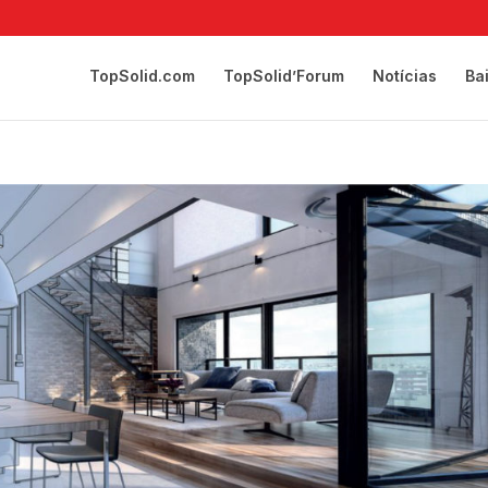
TopSolid.com
TopSolid’Forum
Notícias
Ba