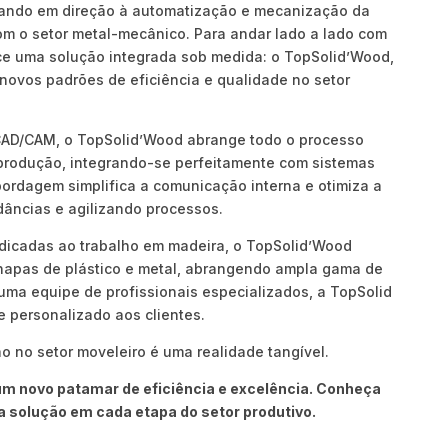
ando em direção à automatização e mecanização da
m o setor metal-mecânico. Para andar lado a lado com
ce uma solução integrada sob medida: o TopSolid’Wood,
novos padrões de eficiência e qualidade no setor
CAD/CAM, o TopSolid’Wood abrange todo o processo
a produção, integrando-se perfeitamente com sistemas
bordagem simplifica a comunicação interna e otimiza a
dâncias e agilizando processos.
dicadas ao trabalho em madeira, o TopSolid’Wood
hapas de plástico e metal, abrangendo ampla gama de
uma equipe de profissionais especializados, a TopSolid
e personalizado aos clientes.
 no setor moveleiro é uma realidade tangível.
um novo patamar de eficiência e excelência. Conheça
 solução em cada etapa do setor produtivo.