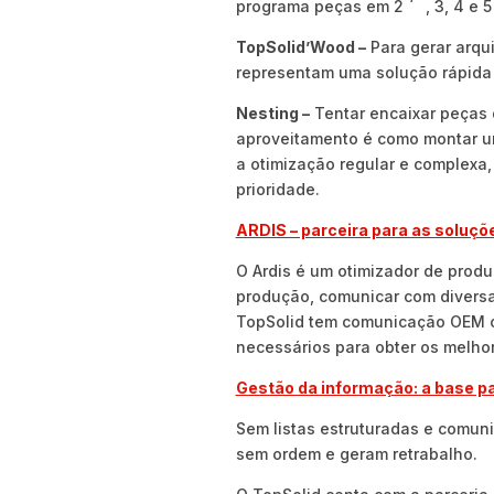
programa peças em 2
, 3, 4 e 5
TopSolid’Wood –
Para gerar arqu
representam uma solução rápida 
Nesting –
Tentar encaixar peças 
aproveitamento é como montar u
a otimização regular e complexa, 
prioridade.
ARDIS – parceira para as soluçõ
O Ardis é um otimizador de prod
produção, comunicar com diversa
TopSolid tem comunicação OEM c
necessários para obter os melhor
Gestão da informação: a base pa
Sem listas estruturadas e comuni
sem ordem e geram retrabalho.