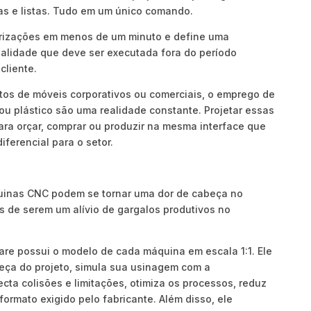
as e listas. Tudo em um único comando.
rizações em menos de um minuto e define uma
alidade que deve ser executada fora do período
cliente.
tos de móveis corporativos ou comerciais, o emprego de
u plástico são uma realidade constante. Projetar essas
ara orçar, comprar ou produzir na mesma interface que
ferencial para o setor.
inas CNC podem se tornar uma dor de cabeça no
s de serem um alívio de gargalos produtivos no
re possui o modelo de cada máquina em escala 1:1. Ele
eça do projeto, simula sua usinagem com a
ta colisões e limitações, otimiza os processos, reduz
formato exigido pelo fabricante. Além disso, ele