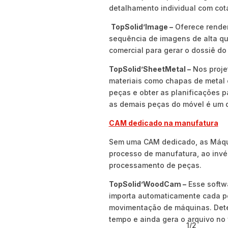
detalhamento individual com cot
TopSolid’Image –
Oferece rende
sequência de imagens de alta qu
comercial para gerar o dossiê do 
TopSolid’SheetMetal –
Nos proje
materiais como chapas de metal o
peças e obter as planificações p
as demais peças do móvel é um di
CAM dedicado na manufatura
Sem uma CAM dedicado, as Máqu
processo de manufatura, ao invé
processamento de peças.
TopSolid’WoodCam –
Esse softwa
importa automaticamente cada p
movimentação de máquinas. Detec
tempo e ainda gera o arquivo no 
1/2