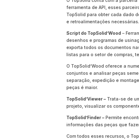
O TopSolid conta com a parceria
ferramenta de API, esses parceir
TopSolid para obter cada dado do
e retroalimentações necessárias
Script do TopSolid’Wood
– Ferram
desenhos e programas de usinag
exporta todos os documentos nas 
listas para o setor de compras, t
O TopSolid’Wood oferece a nume
conjuntos e analisar peças seme
separação, expedição e montagem
peças é maior.
TopSolid’Viewer –
Trata-se de um
projeto, visualizar os componente
TopSolid’Finder –
Permite encontr
informações das peças que fazem
Com todos esses recursos, o TopS