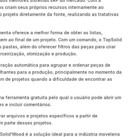
 dos melhores sistemas ERP do mercado. Com a
os criam seus próprios recursos internamente ao
 projeto diretamente da fonte, realizando as tratativas
.
enta oferece a melhor forma de obter as listas,
em ao final de um projeto. Com um comando, o TopSolid
pastas, além do oferecer filtros das peças para criar
erceirização, otimização e produção.
ração automática para agrupar e ordenar peças de
lhantes para a produção, principalmente no momento da
 de projetos quando a dificuldade de encontrar as
a ferramenta gratuita pelo qual o usuário pode abrir um
s e incluir comentários.
ar arquivos e projetos específicos a partir de
 parte desses projetos.
olid’Wood é a solução ideal para a indústria moveleira