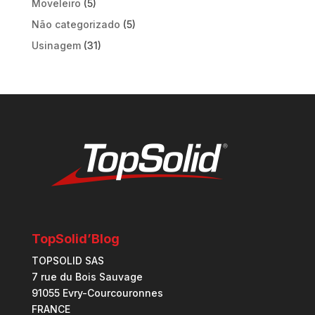
Moveleiro
(5)
Não categorizado
(5)
Usinagem
(31)
TopSolid’Blog
TOPSOLID SAS
7 rue du Bois Sauvage
91055 Evry-Courcouronnes
FRANCE