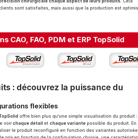
précision chirurgicale chaque aspect de leurs produits
. Cela
ients sont satisfaites, mais aussi que la production est optimi
ons CAO, FAO, PDM et ERP TopSolid
its : découvrez la puissance du
urations flexibles
TopSolid
offre bien plus qu’une simple visualisation du produit : 
e voir
chaque détail
et
chaque variante
possible du produit. En
aliser le produit reconfiguré en fonction des variantes autorisée
 prix en fonction de la configuration choisie, une caractéristi