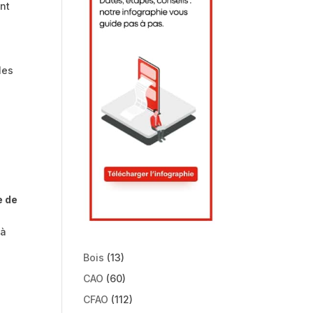
ent
les
e de
 à
Bois
(13)
CAO
(60)
CFAO
(112)