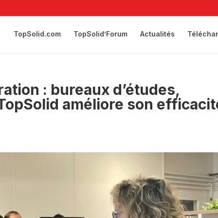
TopSolid.com
TopSolid’Forum
Actualités
Télécha
ration : bureaux d’études,
pSolid améliore son efficacit