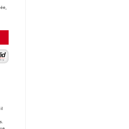
sée,
il
s.
que