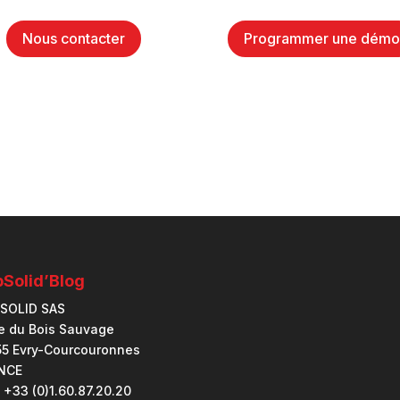
Nous contacter
Programmer une dém
Solid’Blog
SOLID SAS
ue du Bois Sauvage
55 Evry-Courcouronnes
NCE
: +33 (0)1.60.87.20.20