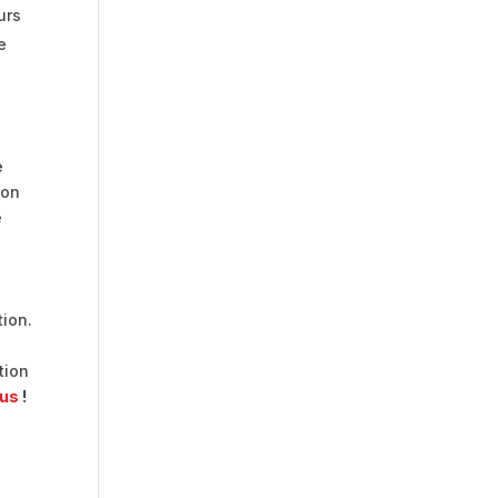
urs
e
e
ion
e
tion.
tion
ous
!