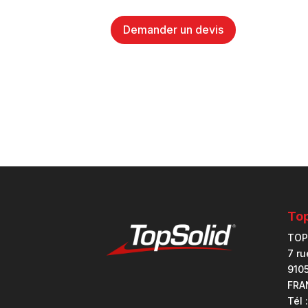
Demander un devis
Top
TOP
7 r
910
FRA
Tél 