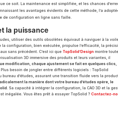
que ce soit. La maintenance est simplifiée, et les chances d’erre
nnaissant les avantages évidents de cette méthode, l’a adopté
ce de configuration en ligne sans faille.
et la puissance
des, utiliser des outils obsolètes équivaut à naviguer à la voil
a configuration, bien exécutée, propulse l’efficacité, la précis
veaux sans précédent. C’est ici que
TopSolid’Design
montre tout
visualisation 3D immersive des produits et leurs variantes, il
e modification, chaque ajustement se fait en quelques clics,
Plus besoin de jongler entre différents logiciels : TopSolid
bureau d’études, assurant une transition fluide vers la produc
 radicalement la manière dont votre bureau d’études opère, le
olid
. Sa capacité à intégrer la configuration, la CAO 3D et la ges
st inégalée. Vous êtes prêt à essayer TopSolid ?
Contactez-n