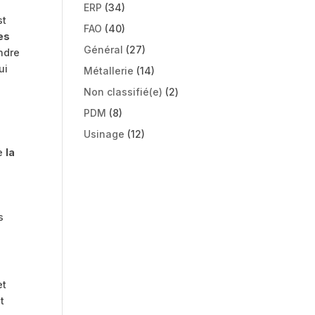
ERP
(34)
st
FAO
(40)
es
Général
(27)
ondre
ui
Métallerie
(14)
Non classifié(e)
(2)
PDM
(8)
Usinage
(12)
be
la
s
et
t