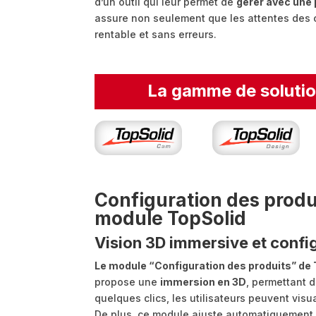
d’un outil qui leur permet de
gérer avec une 
assure non seulement que les attentes des cl
rentable et sans erreurs.
La gamme de soluti
Configuration des produ
module TopSolid
Vision 3D immersive et config
Le module “Configuration des produits” de 
propose une
immersion en 3D
, permettant d
quelques clics, les utilisateurs peuvent visu
De plus, ce module ajuste automatiquement le