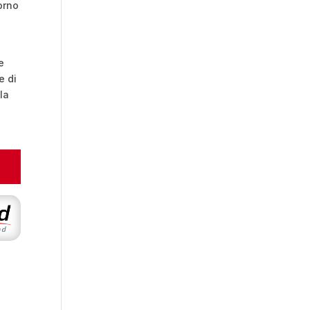
torno
e
e di
la