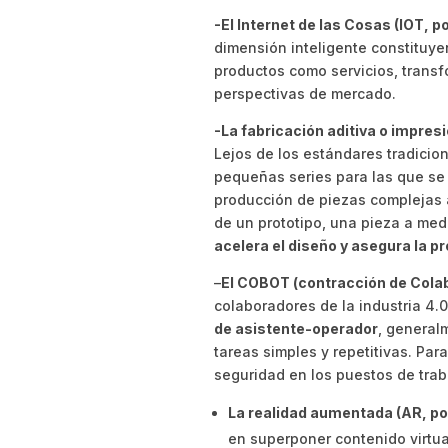
-El Internet de las Cosas (IOT, p
dimensión inteligente constituy
productos como servicios, trans
perspectivas de mercado.
-La fabricación aditiva o impres
Lejos de los estándares tradicio
pequeñas series para las que se
producción de piezas complejas a
de un prototipo, una pieza a med
acelera el diseño y asegura la p
–
El COBOT (contracción de Colab
colaboradores de la industria 4.0
de asistente-operador
, general
tareas simples y repetitivas. Para
seguridad en los puestos de trab
La realidad aumentada (AR, po
en superponer contenido virtual