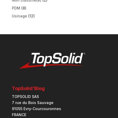
Non classifié(e)
(2)
PDM
(8)
Usinage
(12)
TopSolid’Blog
TOPSOLID SAS
7 rue du Bois Sauvage
91055 Evry-Courcouronnes
FRANCE