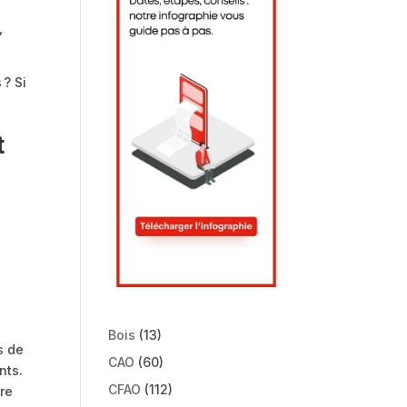
,
 ? Si
t
Bois
(13)
s de
CAO
(60)
nts.
CFAO
(112)
ère