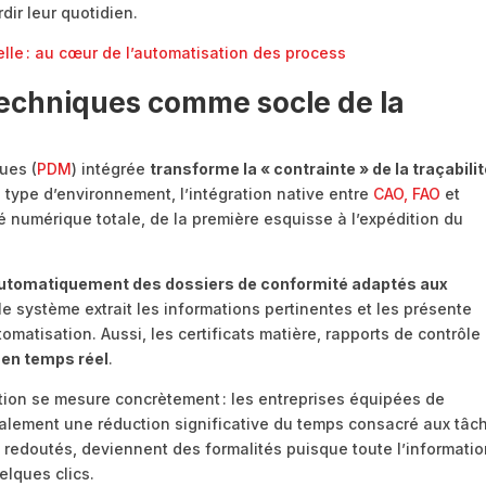
dir leur quotidien.
elle : au cœur de l’automatisation des process
techniques comme socle de la
ues (
PDM
) intégrée
transforme la « contrainte » de la traçabili
e type d’environnement, l’intégration native entre
CAO, FAO
et
é numérique totale, de la première esquisse à l’expédition du
utomatiquement des dossiers de conformité adaptés aux
le système extrait les informations pertinentes et les présente
tomatisation. Aussi, les certificats matière, rapports de contrôle 
 en temps réel
.
ution se mesure concrètement : les entreprises équipées de
lement une réduction significative du temps consacré aux tâc
is redoutés, deviennent des formalités puisque toute l’informati
elques clics.