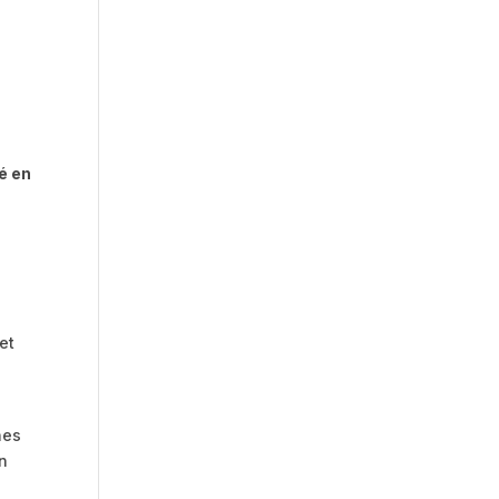
té en
et
hes
on