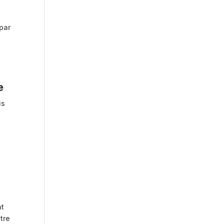
 par
e
is
nt
tre