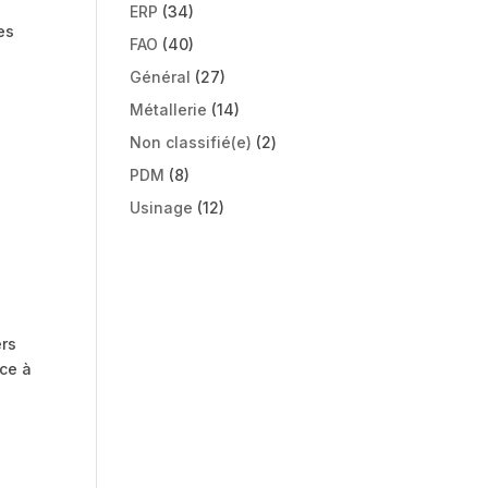
ERP
(34)
es
FAO
(40)
Général
(27)
Métallerie
(14)
Non classifié(e)
(2)
PDM
(8)
Usinage
(12)
ers
ace à