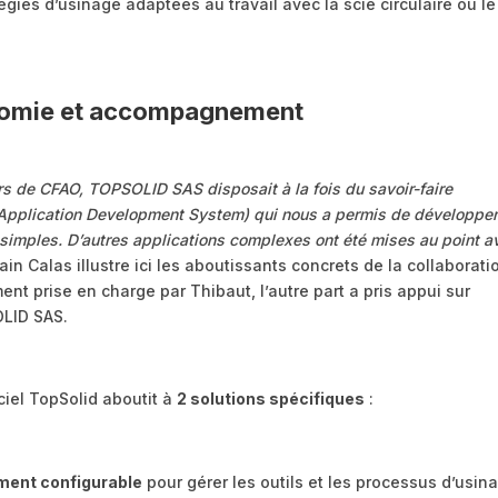
tégies d’usinage adaptées au travail avec la scie circulaire ou le
onomie et accompagnement
urs de CFAO, TOPSOLID SAS disposait à la fois du savoir-faire
 (Application Development System) qui nous a permis de développer
 simples. D’autres applications complexes ont été mises au point a
ain Calas illustre ici les aboutissants concrets de la collaboratio
t prise en charge par Thibaut, l’autre part a pris appui sur
OLID SAS.
ciel TopSolid aboutit à
2 solutions spécifiques
:
ement configurable
pour gérer les outils et les processus d’usin