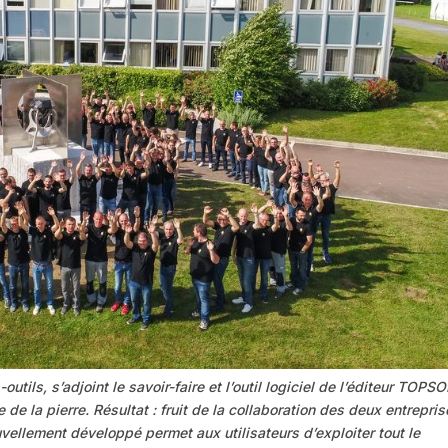
utils, s’adjoint le savoir-faire et l’outil logiciel de l’éditeur TOPS
de la pierre. Résultat : fruit de la collaboration des deux entrepris
uvellement développé permet aux utilisateurs d’exploiter tout le