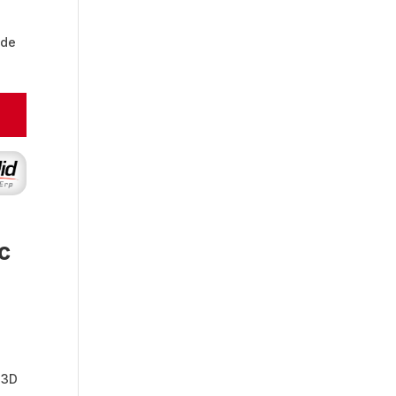
 de
c
 3D