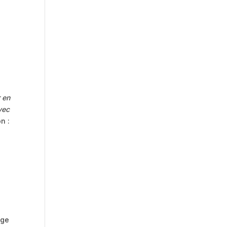
 en
vec
n :
age