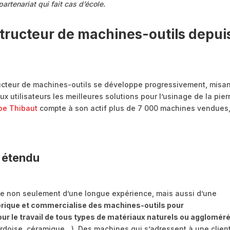
artenariat qui fait cas d’école.
tructeur de machines-outils depui
tructeur de machines-outils se développe progressivement, misa
 utilisateurs les meilleures solutions pour l’usinage de la pier
pe Thibaut
compte à son actif plus de 7 000 machines vendues,
 étendu
gue non seulement d’une longue expérience, mais aussi d’une
brique et commercialise des machines-outils pour
 pour le travail de tous types de matériaux naturels ou agglomér
, ardoise, céramique…). Des machines qui s’adressent à une clien