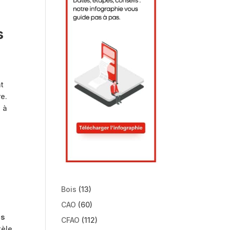
s
nt
re.
 à
Bois
(13)
CAO
(60)
és
CFAO
(112)
tèle