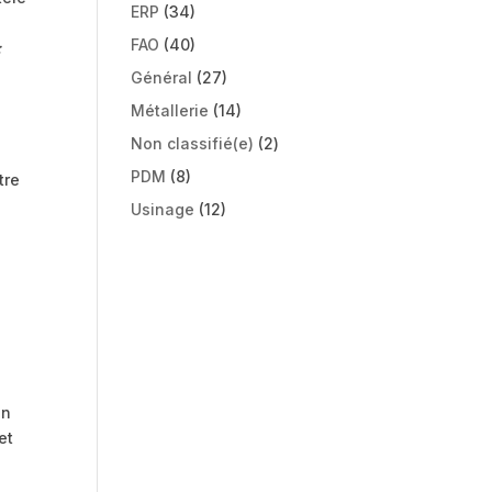
ERP
(34)
FAO
(40)
:
Général
(27)
Métallerie
(14)
Non classifié(e)
(2)
PDM
(8)
tre
Usinage
(12)
on
et