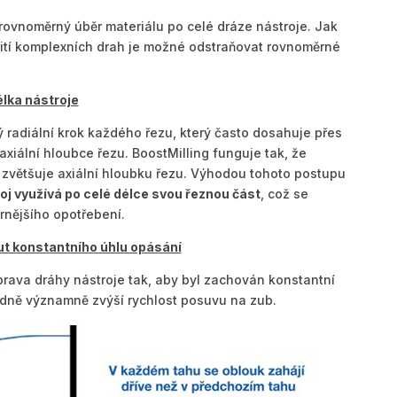
ovnoměrný úběr materiálu po celé dráze nástroje. Jak
ití komplexních drah je možné odstraňovat rovnoměrné
élka nástroje
tý radiální krok každého řezu, který často dosahuje přes
axiální hloubce řezu. BoostMilling funguje tak, že
 zvětšuje axiální hloubku řezu. Výhodou tohoto postupu
oj využívá po celé délce svou řeznou část
, což se
rnějšího opotřebení.
t konstantního úhlu opásání
úprava dráhy nástroje tak, aby byl zachován konstantní
edně významně zvýší rychlost posuvu na zub.