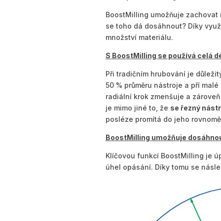
BoostMilling umožňuje zachovat r
se toho dá dosáhnout? Díky využ
množství materiálu.
S BoostMilling se používá celá d
Při tradičním hrubování je důleži
50 % průměru nástroje a pří malé 
radiální krok zmenšuje a zároveň
je mimo jiné to, že
se řezný nástr
posléze promítá do jeho rovnomě
BoostMilling umožňuje dosáhnou
Klíčovou funkcí BoostMilling je 
úhel opásání. Díky tomu se násl