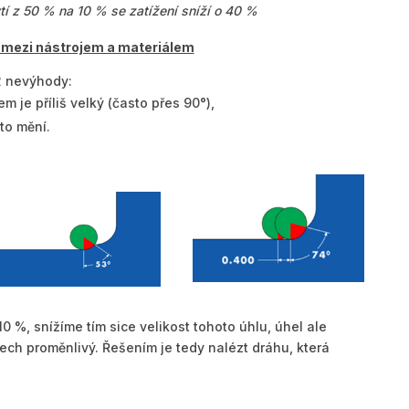
ytí z 50 % na 10 % se zatížení sníží o 40 %
 mezi nástrojem a materiálem
 2 nevýhody:
m je příliš velký (často přes 90°),
to mění.
0 %, snížíme tím sice velikost tohoto úhlu, úhel ale
ech proměnlivý. Řešením je tedy nalézt dráhu, která