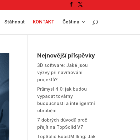
Stáhnout
KONTAKT
Čeština
Nejnovější příspěvky
3D software: Jaké jsou
výzvy při navrhování
projektů?
Průmysl 4.0: jak budou
vypadat továrny
budoucnosti a inteligentní
obrábění
7 dobrých důvodů proč
přejít na TopSolid V7
TopSolid BoostMilling: Jak