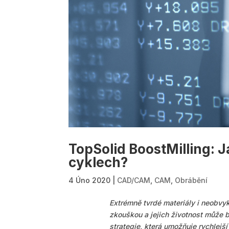
TopSolid BoostMilling: J
cyklech?
4 Úno 2020
|
CAD/CAM
,
CAM
,
Obrábění
Extrémně tvrdé materiály i neobvyk
zkouškou a jejich životnost může 
strategie, která umožňuje rychlejší