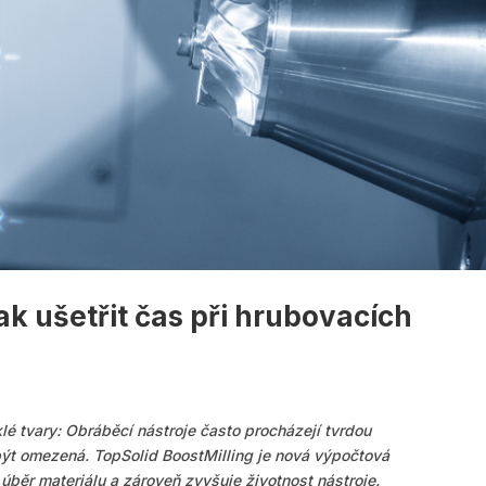
ak ušetřit čas při hrubovacích
lé tvary: Obráběcí nástroje často procházejí tvrdou
být omezená. TopSolid BoostMilling je nová výpočtová
 úběr materiálu a zároveň zvyšuje životnost nástroje.