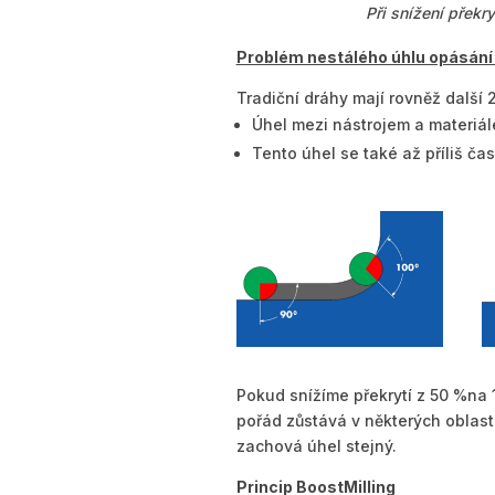
Při snížení překr
Problém nestálého úhlu opásání
Tradiční dráhy mají rovněž další
Úhel mezi nástrojem a materiále
Tento úhel se také až příliš čas
Pokud snížíme překrytí z 50 %na 1
pořád zůstává v některých oblast
zachová úhel stejný.
Princip BoostMilling