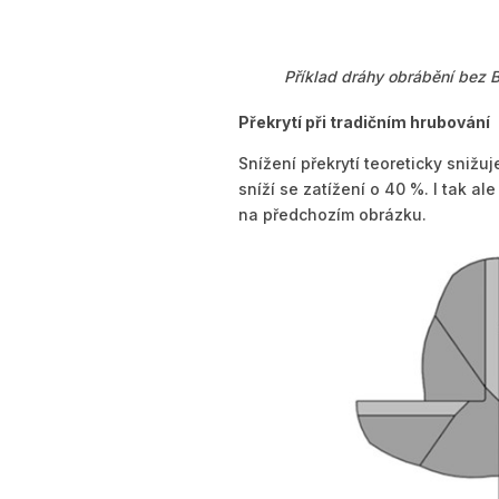
Příklad dráhy obrábění bez B
Překrytí při tradičním hrubování
Snížení překrytí teoreticky snižuj
sníží se zatížení o 40 %. I tak al
na předchozím obrázku.