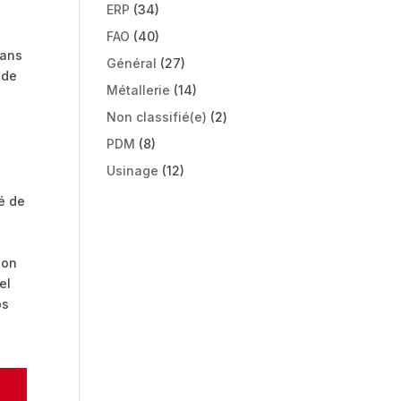
ERP
(34)
FAO
(40)
sans
Général
(27)
 de
Métallerie
(14)
Non classifié(e)
(2)
PDM
(8)
Usinage
(12)
é de
ion
el
ps