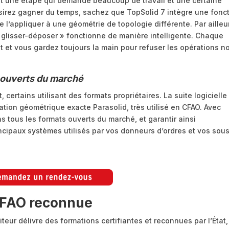
est une étape qui demande beaucoup de travail et une certaine
 désirez gagner du temps, sachez que TopSolid 7 intègre une fonc
e l’appliquer à une géométrie de topologie différente. Par ailleu
« glisser-déposer » fonctionne de manière intelligente. Chaque
rut et vous gardez toujours la main pour refuser les opérations n
s ouverts du marché
 certains utilisant des formats propriétaires. La suite logicielle
ation géométrique exacte Parasolid, très utilisé en CFAO. Avec
ns tous les formats ouverts du marché, et garantir ainsi
rincipaux systèmes utilisés par vos donneurs d’ordres et vos sou
 CFAO reconnue
diteur délivre des formations certifiantes et reconnues par l’État,