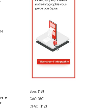
r
 de
Bois
(13)
ière
CAO
(60)
r
CFAO
(112)