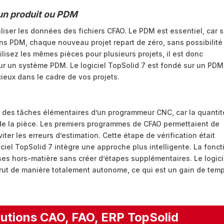
un produit ou PDM
iser les données des fichiers CFAO. Le PDM est essentiel, car 
 Sans PDM, chaque nouveau projet repart de zéro, sans possibilité
tilisez les mêmes pièces pour plusieurs projets, il est donc
sur un système PDM. Le logiciel TopSolid 7 est fondé sur un PDM
ieux dans le cadre de vos projets.
e des tâches élémentaires d’un programmeur CNC, car la quantit
t de la pièce. Les premiers programmes de CFAO permettaient de
iter les erreurs d’estimation. Cette étape de vérification était
iel TopSolid 7 intègre une approche plus intelligente. La fonct
ses hors-matière sans créer d’étapes supplémentaires. Le logici
brut de manière totalement autonome, ce qui est un gain de tem
utions CAO, FAO, ERP TopSolid