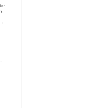
tion
rs,
on
s-