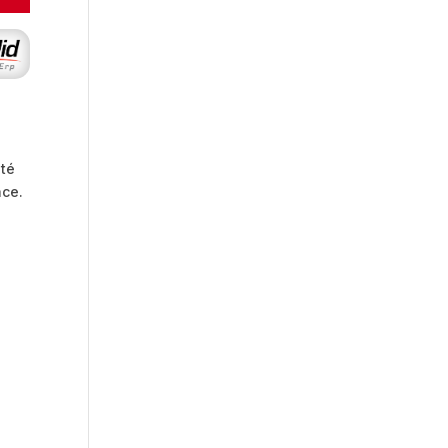
ité
ace.